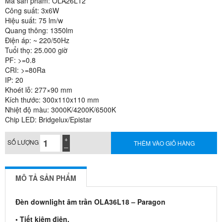
Mã sản phẩm: OLA26L12
Công suất: 3x6W
Hiệu suất: 75 lm/w
Quang thông: 1350lm
Điện áp: ~ 220/50Hz
Tuổi thọ: 25.000 giờ
PF: >=0.8
CRI: >=80Ra
IP: 20
Khoét lỗ: 277×90 mm
Kích thước: 300x110x110 mm
Nhiệt độ màu: 3000K/4200K/6500K
Chip LED: Bridgelux/Epistar
SỐ LƯỢNG
THÊM VÀO GIỎ HÀNG
MÔ TẢ SẢN PHẨM
Đèn downlight âm trần OLA36L18 – Paragon
• Tiết kiệm điện.