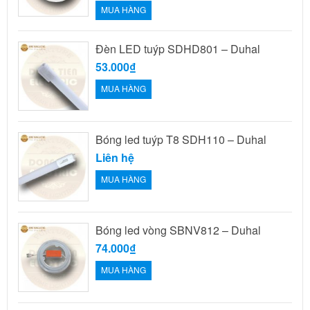
MUA HÀNG
Đèn LED tuýp SDHD801 – Duhal
53.000₫
MUA HÀNG
Bóng led tuýp T8 SDH110 – Duhal
Liên hệ
MUA HÀNG
Bóng led vòng SBNV812 – Duhal
74.000₫
MUA HÀNG