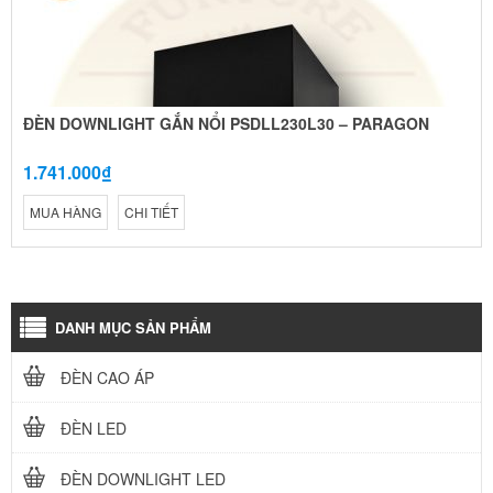
ĐÈN DOWNLIGHT GẮN NỔI PSDLL230L30 – PARAGON
1.741.000₫
MUA HÀNG
CHI TIẾT
DANH MỤC SẢN PHẨM
ĐÈN CAO ÁP
ĐÈN LED
ĐÈN DOWNLIGHT LED