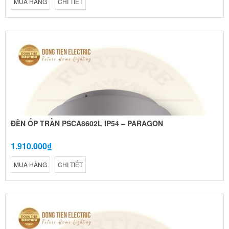
MUA HÀNG
CHI TIẾT
ĐÈN ỐP TRẦN PSCA8602L IP54 – PARAGON
1.910.000₫
MUA HÀNG
CHI TIẾT