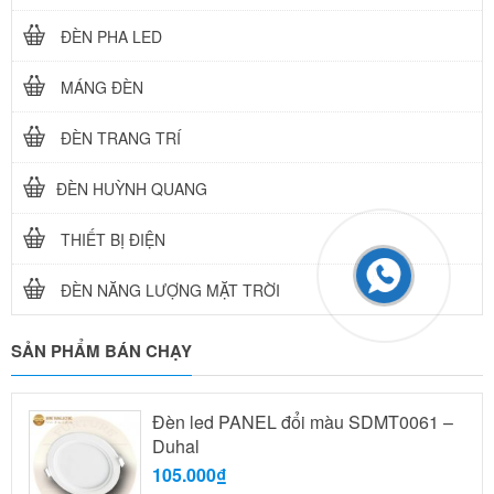
ĐÈN PHA LED
MÁNG ĐÈN
ĐÈN TRANG TRÍ
ĐÈN HUỲNH QUANG
THIẾT BỊ ĐIỆN
ĐÈN NĂNG LƯỢNG MẶT TRỜI
SẢN PHẨM BÁN CHẠY
Đèn led PANEL đổi màu SDMT0061 –
Duhal
105.000₫