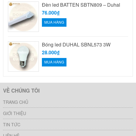
Đèn led BATTEN SBTN809 – Duhal
76.000₫
MUA HÀNG
Bóng led DUHAL SBNL573 3W
28.000₫
MUA HÀNG
VỀ CHÚNG TÔI
TRANG CHỦ
GIỚI THIỆU
TIN TỨC
LIÊN HỆ