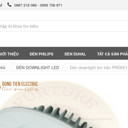
CM
0967 219 066 - 0906 709 971
IỚI THIỆU
ĐÈN PHILIPS
ĐÈN DUHAL
TẤT CẢ SẢN PH
chủ
ĐÈN DOWNLIGHT LED
Đèn downlight âm trần PRDEE