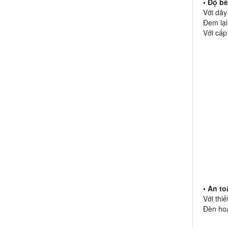
• Độ b
Với dây
Đem lạ
Với cấp
• An t
Với thi
Đèn hoạ