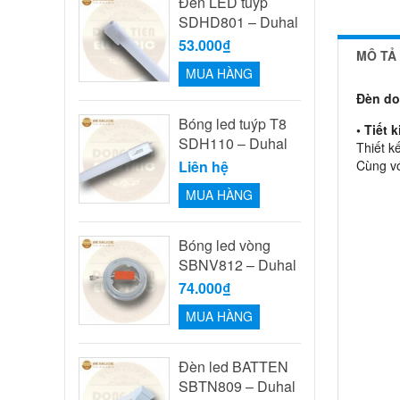
Đèn LED tuýp
SDHD801 – Duhal
53.000₫
MÔ TẢ
MUA HÀNG
Đèn do
Bóng led tuýp T8
• Tiết 
SDH110 – Duhal
Thiết k
Liên hệ
Cùng vớ
MUA HÀNG
Bóng led vòng
SBNV812 – Duhal
74.000₫
MUA HÀNG
Đèn led BATTEN
SBTN809 – Duhal