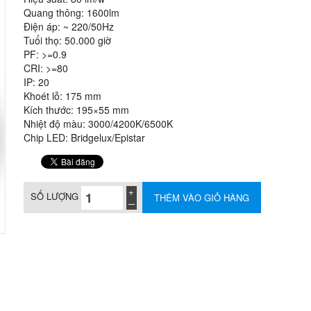
Quang thông: 1600lm
Điện áp: ~ 220/50Hz
Tuổi thọ: 50.000 giờ
PF: >=0.9
CRI: >=80
IP: 20
Khoét lỗ: 175 mm
Kích thước: 195×55 mm
Nhiệt độ màu: 3000/4200K/6500K
Chip LED: Bridgelux/Epistar
SỐ LƯỢNG
THÊM VÀO GIỎ HÀNG