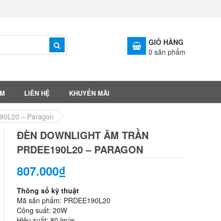
GIỎ HÀNG
0
sản phẩm
ẨM
LIÊN HỆ
KHUYẾN MÃI
190L20 – Paragon
ĐÈN DOWNLIGHT ÂM TRẦN
PRDEE190L20 – PARAGON
807.000₫
Thông số kỹ thuật
Mã sản phẩm: PRDEE190L20
Công suất: 20W
Hiệu suất: 80 lm/w