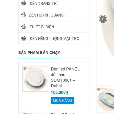
ĐÈN TRANG TRÍ
ĐÈN HUỲNH QUANG
THIẾT BỊ ĐIỆN
ĐÈN NĂNG LƯỢNG MẶT TRỜI
SẢN PHẨM BÁN CHẠY
Đèn led PANEL
đổi màu
SDMT0061 –
Duhal
105.000₫
MUA HÀNG