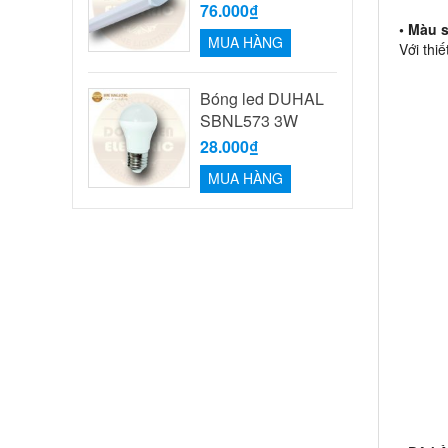
76.000₫
• Màu 
MUA HÀNG
Với thi
Bóng led DUHAL
SBNL573 3W
28.000₫
MUA HÀNG