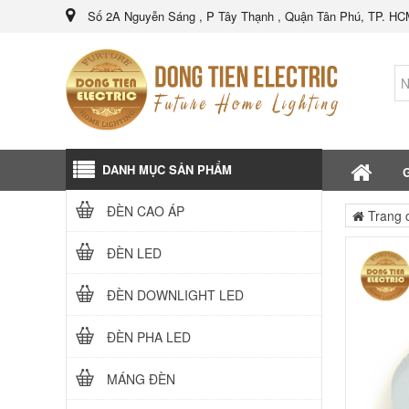
Số 2A Nguyễn Sáng , P Tây Thạnh , Quận Tân Phú, TP. H
DANH MỤC SẢN PHẨM
G
ĐÈN CAO ÁP
Trang 
ĐÈN LED
ĐÈN DOWNLIGHT LED
ĐÈN PHA LED
MÁNG ĐÈN