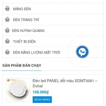
MÁNG ĐÈN
ĐÈN TRANG TRÍ
ĐÈN HUỲNH QUANG
THIẾT BỊ ĐIỆN
ĐÈN NĂNG LƯỢNG MẶT TRỜI
SẢN PHẨM BÁN CHẠY
Đèn led PANEL đổi màu SDMT0061 –
Duhal
105.000₫
MUA HÀNG