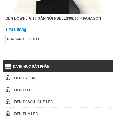
ĐÈN DOWNLIGHT GẮN NỔI PSDLL230L30 – PARAGON
1.741.000₫
MUA HÀNG
CHI TIẾT
DANH MỤC SẢN PHẨM
ĐÈN CAO ÁP
ĐÈN LED
ĐÈN DOWNLIGHT LED
ĐÈN PHA LED