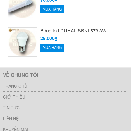
MUA HÀNG
Bóng led DUHAL SBNL573 3W
28.000₫
MUA HÀNG
VỀ CHÚNG TÔI
TRANG CHỦ
GIỚI THIỆU
TIN TỨC
LIÊN HỆ
KHUYẾN MÃI