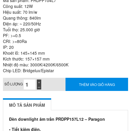
Mã sản phẩm: PRDPP104L7
Công suất: 12W
Hiệu suất: 70 lm/w
Quang thông: 840lm
Điện áp: ~ 220/50Hz
Tuổi thọ: 25.000 giờ
PF: >=0.5
CRI: >=80Ra
IP: 20
Khoét lỗ: 145×145 mm
Kích thước: 157×157 mm
Nhiệt độ màu: 3000K/4200K/6500K
Chip LED: Bridgelux/Epistar
SỐ LƯỢNG
THÊM VÀO GIỎ HÀNG
MÔ TẢ SẢN PHẨM
Đèn downlight âm trần PRDPP157L12 – Paragon
• Tiết kiệm điện.