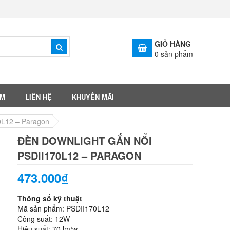
GIỎ HÀNG
0
sản phẩm
ẨM
LIÊN HỆ
KHUYẾN MÃI
0L12 – Paragon
ĐÈN DOWNLIGHT GẮN NỔI
PSDII170L12 – PARAGON
473.000₫
Thông số kỹ thuật
Mã sản phẩm: PSDII170L12
Công suất: 12W
Hiệu suất: 70 lm/w