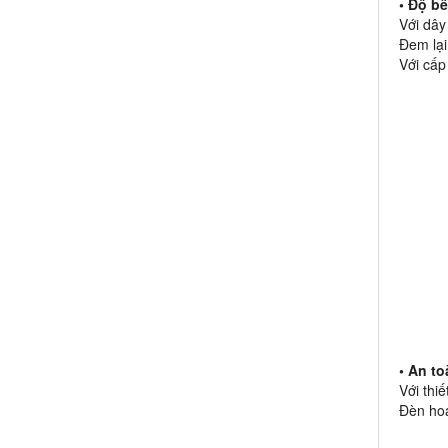
• Độ b
Với dây
Đem lại
Với cấp
• An t
Với thi
Đèn hoạ