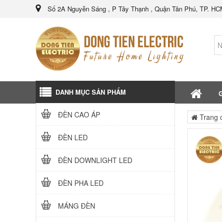
Số 2A Nguyễn Sáng , P Tây Thạnh , Quận Tân Phú, TP. H
DANH MỤC SẢN PHẨM
G
ĐÈN CAO ÁP
Trang 
ĐÈN LED
ĐÈN DOWNLIGHT LED
ĐÈN PHA LED
MÁNG ĐÈN