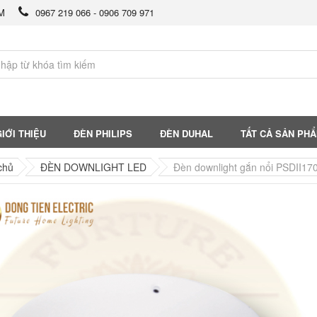
CM
0967 219 066 - 0906 709 971
IỚI THIỆU
ĐÈN PHILIPS
ĐÈN DUHAL
TẤT CẢ SẢN PH
chủ
ĐÈN DOWNLIGHT LED
Đèn downlight gắn nổi PSDII17