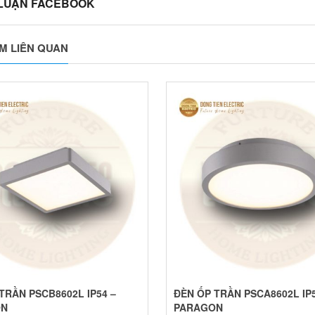
 LUẬN FACEBOOK
M LIÊN QUAN
TRẦN PSCB8602L IP54 –
ĐÈN ỐP TRẦN PSCA8602L IP5
ON
PARAGON