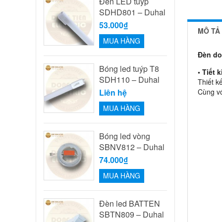
Đèn LED tuýp
SDHD801 – Duhal
53.000₫
MÔ TẢ
MUA HÀNG
Đèn do
Bóng led tuýp T8
• Tiết 
SDH110 – Duhal
Thiết k
Liên hệ
Cùng vớ
MUA HÀNG
Bóng led vòng
SBNV812 – Duhal
74.000₫
MUA HÀNG
Đèn led BATTEN
SBTN809 – Duhal