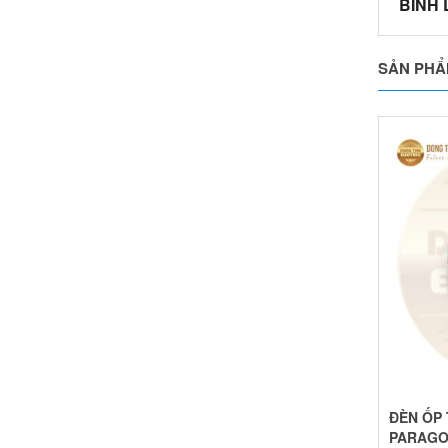
BÌNH
SẢN PHẨ
ĐÈN ỐP 
PARAG