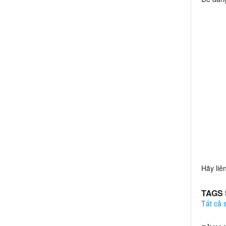
Hãy liê
TAGS
Tất cả