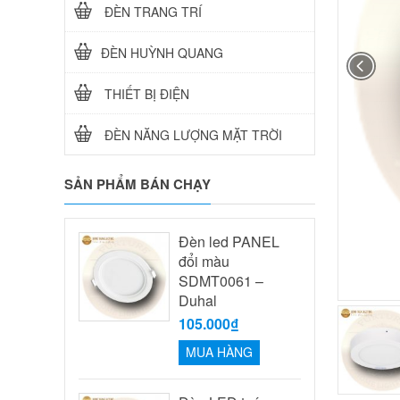
ĐÈN TRANG TRÍ
ĐÈN HUỲNH QUANG
THIẾT BỊ ĐIỆN
ĐÈN NĂNG LƯỢNG MẶT TRỜI
SẢN PHẨM BÁN CHẠY
Đèn led PANEL
đổi màu
SDMT0061 –
Duhal
105.000₫
MUA HÀNG