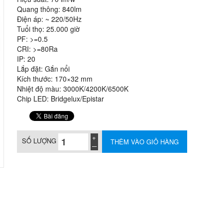
Quang thông: 840lm
Điện áp: ~ 220/50Hz
Tuổi thọ: 25.000 giờ
PF: >=0.5
CRI: >=80Ra
IP: 20
Lắp đặt: Gắn nổi
Kích thước: 170×32 mm
Nhiệt độ màu: 3000K/4200K/6500K
Chip LED: Bridgelux/Epistar
SỐ LƯỢNG
THÊM VÀO GIỎ HÀNG