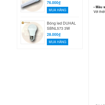
76.000₫
• Màu 
MUA HÀNG
Với thi
Bóng led DUHAL
SBNL573 3W
28.000₫
MUA HÀNG