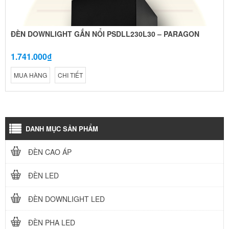
ĐÈN DOWNLIGHT GẮN NỔI PSDLL230L30 – PARAGON
1.741.000₫
MUA HÀNG
CHI TIẾT
DANH MỤC SẢN PHẨM
ĐÈN CAO ÁP
ĐÈN LED
ĐÈN DOWNLIGHT LED
ĐÈN PHA LED