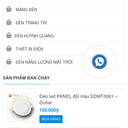
MÁNG ĐÈN
ĐÈN TRANG TRÍ
ĐÈN HUỲNH QUANG
THIẾT BỊ ĐIỆN
ĐÈN NĂNG LƯỢNG MẶT TRỜI
SẢN PHẨM BÁN CHẠY
Đèn led PANEL đổi màu SDMT0061 –
Duhal
105.000₫
MUA HÀNG