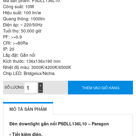
Mã sản phẩm: PSDLL136L10
Công suất: 10W
Hiệu suất: 100 lm/w
Quang thông: 1000lm
Điện áp: ~ 220/50Hz
Tuổi thọ: 50.000 giờ
PF: >=0.9
CRI: >=80Ra
IP: 20
Lắp đặt: Gắn nổi
Kích thước: 136x136x190 mm
Nhiệt độ màu: 3000K/4200K/6500K
Chip LED: Bridgelux/Nichia
SỐ LƯỢNG
THÊM VÀO GIỎ HÀNG
MÔ TẢ SẢN PHẨM
Đèn downlight gắn nổi PSDLL136L10 – Paragon
• Tiết kiệm điện.