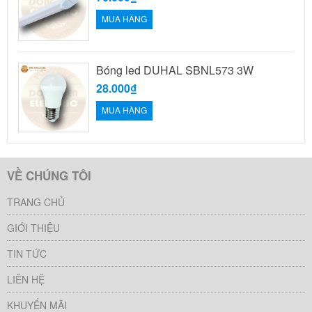
MUA HÀNG
Bóng led DUHAL SBNL573 3W
28.000₫
MUA HÀNG
VỀ CHÚNG TÔI
TRANG CHỦ
GIỚI THIỆU
TIN TỨC
LIÊN HỆ
KHUYẾN MÃI