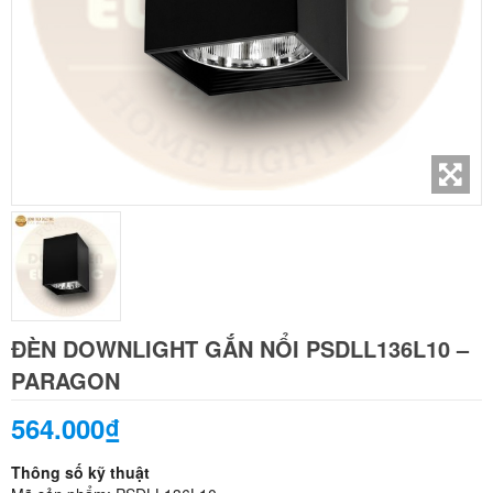
ĐÈN DOWNLIGHT GẮN NỔI PSDLL136L10 –
PARAGON
564.000₫
Thông số kỹ thuật