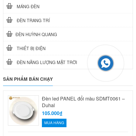
MÁNG ĐÈN
ĐÈN TRANG TRÍ
ĐÈN HUỲNH QUANG
THIẾT BỊ ĐIỆN
ĐÈN NĂNG LƯỢNG MẶT TRỜI
SẢN PHẨM BÁN CHẠY
Đèn led PANEL đổi màu SDMT0061 –
Duhal
105.000₫
MUA HÀNG