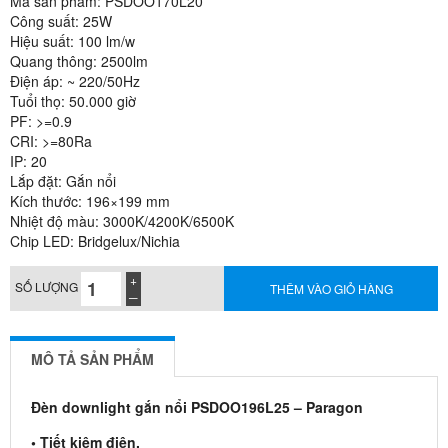
Mã sản phẩm: PSDOO170L20
Công suất: 25W
Hiệu suất: 100 lm/w
Quang thông: 2500lm
Điện áp: ~ 220/50Hz
Tuổi thọ: 50.000 giờ
PF: >=0.9
CRI: >=80Ra
IP: 20
Lắp đặt: Gắn nổi
Kích thước: 196×199 mm
Nhiệt độ màu: 3000K/4200K/6500K
Chip LED: Bridgelux/Nichia
SỐ LƯỢNG
THÊM VÀO GIỎ HÀNG
MÔ TẢ SẢN PHẨM
Đèn downlight gắn nổi PSDOO196L25 – Paragon
• Tiết kiệm điện.