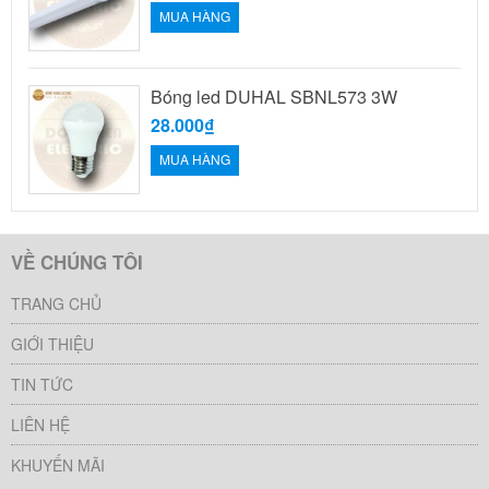
MUA HÀNG
Bóng led DUHAL SBNL573 3W
28.000₫
MUA HÀNG
VỀ CHÚNG TÔI
TRANG CHỦ
GIỚI THIỆU
TIN TỨC
LIÊN HỆ
KHUYẾN MÃI