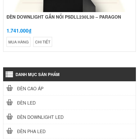
ĐÈN DOWNLIGHT GẮN NỔI PSDLL230L30 – PARAGON
1.741.000₫
MUA HÀNG
CHI TIẾT
DANH MỤC SẢN PHẨM
ĐÈN CAO ÁP
ĐÈN LED
ĐÈN DOWNLIGHT LED
ĐÈN PHA LED